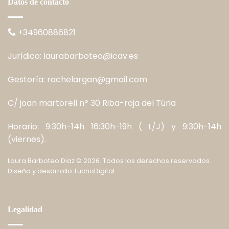
Datos de contacto
+34960886821
Jurídico:
laurabarboteo@icav.es
Gestoría:
rachelargan@gmail.com
C/ joan martorell nº 30 Riba-roja del Túria
Horario: 9:30h-14h 16:30h-19h ( L/J) y 9:30h-14h
(viernes).
Laura Barboteo Diaz
©
2026. Todos los derechos reservados.
Diseño y desarrollo
TuchoDigital
Legalidad