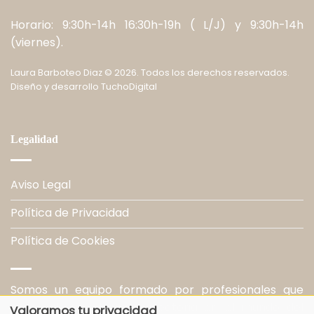
Horario: 9:30h-14h 16:30h-19h ( L/J) y 9:30h-14h
(viernes).
Laura Barboteo Diaz
©
2026. Todos los derechos reservados.
Diseño y desarrollo
TuchoDigital
Legalidad
Aviso Legal
Política de Privacidad
Política de Cookies
Somos un equipo formado por profesionales que
gozan de una larga trayectoria en el mundo del
Valoramos tu privacidad