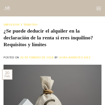
Saltar
al
contenido
IMPUESTOS Y TRIBUTOS
¿Se puede deducir el alquiler en la
declaración de la renta si eres inquilino?
Requisitos y límites
POSTED ON
20 DE FEBRERO DE 2026
BY
LAURA BARBOTEO DIAZ
20
Feb