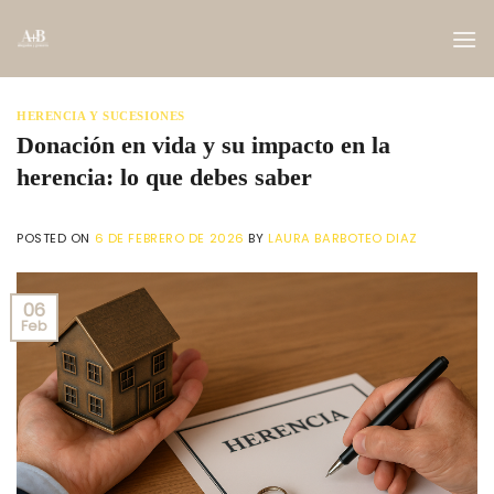
Saltar
al
contenido
HERENCIA Y SUCESIONES
Donación en vida y su impacto en la
herencia: lo que debes saber
POSTED ON
6 DE FEBRERO DE 2026
BY
LAURA BARBOTEO DIAZ
06
Feb