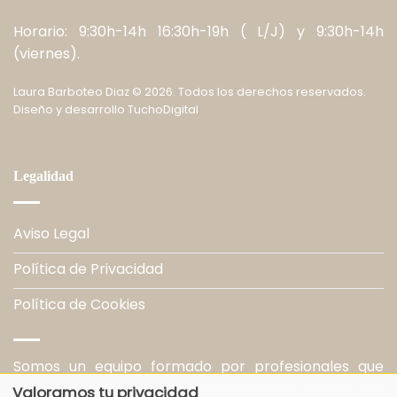
Horario: 9:30h-14h 16:30h-19h ( L/J) y 9:30h-14h
(viernes).
Laura Barboteo Diaz
©
2026. Todos los derechos reservados.
Diseño y desarrollo
TuchoDigital
Legalidad
Aviso Legal
Política de Privacidad
Política de Cookies
Somos un equipo formado por profesionales que
gozan de una larga trayectoria en el mundo del
Valoramos tu privacidad