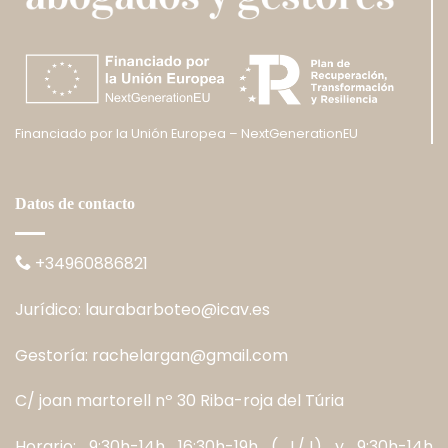
Financiado por la Unión Europea – NextGenerationEU
Datos de contacto
+34960886821
Jurídico:
laurabarboteo@icav.es
Gestoría:
rachelargan@gmail.com
C/ joan martorell nº 30 Riba-roja del Túria
Horario: 9:30h-14h 16:30h-19h ( L/J) y 9:30h-14h