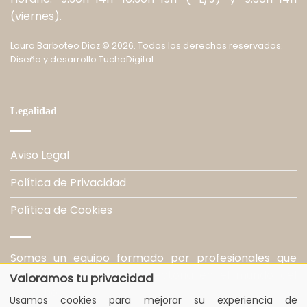
(viernes).
Laura Barboteo Diaz
©
2026. Todos los derechos reservados.
Diseño y desarrollo
TuchoDigital
Legalidad
Aviso Legal
Política de Privacidad
Política de Cookies
Somos un equipo formado por profesionales que
gozan de una larga trayectoria en el mundo del
Valoramos tu privacidad
Derecho.
Usamos cookies para mejorar su experiencia de