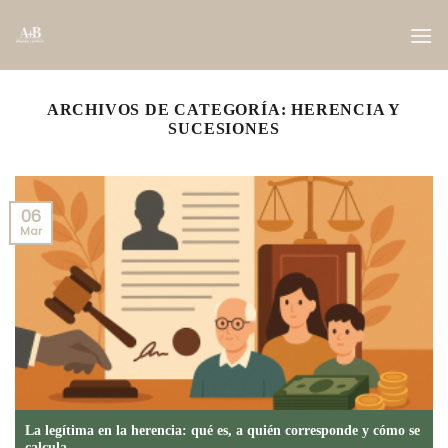
Saltar
al
contenido
ARCHIVOS DE CATEGORÍA:
HERENCIA Y
SUCESIONES
06
Mar
La legítima en la herencia: qué es, a quién corresponde y cómo se
calcula